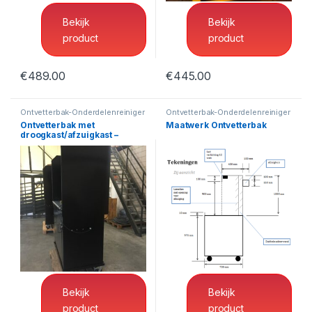
Bekijk
Bekijk
product
product
€
489.00
€
445.00
Ontvetterbak-Onderdelenreiniger
Ontvetterbak-Onderdelenreiniger
Ontvetterbak met
Maatwerk Ontvetterbak
droogkast/afzuigkast –
Beschermklasse 1
Ontvetterbak-Onderdelenreiniger
Ontvetterbak-Onderdelenreiniger
Ontvetterbak met
Maatwerk Ontvetterbak
droogkast/afzuigkast –
Beschermklasse 1
Bekijk
Bekijk
product
product