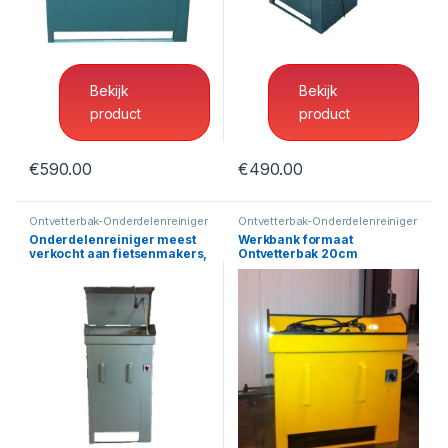
Ontvetterbak-Onderdelenreiniger
Ontvetterbak-Onderdelenreiniger
Industriele Ontvetterbak
Werkplaats Ontvetterbak
115cm (breedte)
70cm (breedte)
Bekijk
Bekijk
product
product
€
590.00
€
490.00
Ontvetterbak-Onderdelenreiniger
Ontvetterbak-Onderdelenreiniger
Onderdelenreiniger meest
Werkbank formaat
verkocht aan fietsenmakers,
Ontvetterbak 20cm
50cm (breedte)
(Breedte), 30cm (hoogte)
Ontvetterbak-Onderdelenreiniger
Ontvetterbak-Onderdelenreiniger
Onderdelenreiniger meest
Werkbank formaat
verkocht aan fietsenmakers,
Ontvetterbak 20cm
50cm (breedte)
(Breedte), 30cm (hoogte)