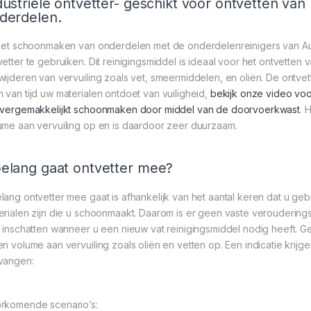
dustriële ontvetter- geschikt voor ontvetten va
derdelen.
 het schoonmaken van onderdelen met de onderdelenreinigers van Au
vetter te gebruiken. Dit reinigingsmiddel is ideaal voor het ontvette
wijderen van vervuiling zoals vet, smeermiddelen, en oliën. De ontvet
 van tijd uw materialen ontdoet van vuiligheid,
bekijk onze video voo
vergemakkelijkt schoonmaken door middel van de doorvoerkwast
. 
ume aan vervuiling op en is daardoor zeer duurzaam.
elang gaat ontvetter mee?
lang ontvetter mee gaat is afhankelijk van het aantal keren dat u ge
erialen zijn die u schoonmaakt. Daarom is er geen vaste veroudering
f inschatten wanneer u een nieuw vat reinigingsmiddel nodig heeft. Geb
en volume aan vervuiling zoals oliën en vetten op. Een indicatie krij
vangen:
rkomende scenario’s: