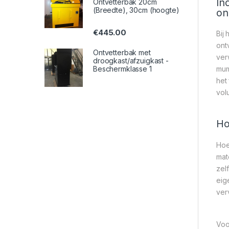
In
Ontvetterbak 20cm
(Breedte), 30cm (hoogte)
on
€
445.00
Bij
ont
Ontvetterbak met
ver
droogkast/afzuigkast -
Beschermklasse 1
mum
het
vol
Ho
Hoe
mat
zel
eig
ver
Voo