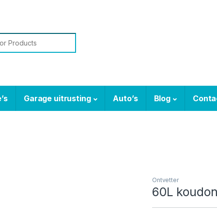
or:
’s
Garage uitrusting
Auto’s
Blog
Conta
Ontvetter
60L koudon