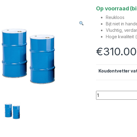
Op voorraad (bi
Reukloos
Bijt niet in hand
Vluchtig, verd
Hoge kwaliteit 
€
310.00
Koudontvetter va
60L koudontvetter 