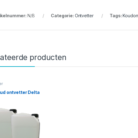
ikelnummer:
N/B
Categorie:
Ontvetter
Tags:
Koudont
lateerde producten
er
ud ontvetter Delta