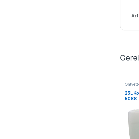
Art
Gere
Ontvett
25L Ko
5088