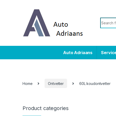
Skip to navigation
Skip to content
Search f
Auto Adriaans
Service
Home
Ontvetter
60L koudontvetter
Product categories