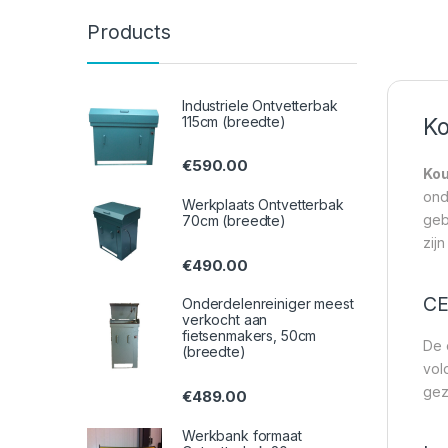
Products
Industriele Ontvetterbak
115cm (breedte)
Ko
€
590.00
Kou
ond
Werkplaats Ontvetterbak
geb
70cm (breedte)
zij
€
490.00
CE
Onderdelenreiniger meest
verkocht aan
fietsenmakers, 50cm
De 
(breedte)
vol
gez
€
489.00
Werkbank formaat