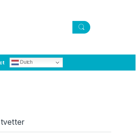
ct
Dutch
tvetter