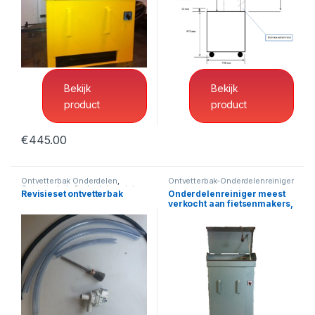
Ontvetterbak-Onderdelenreiniger
Ontvetterbak-Onderdelenreiniger
Werkbank formaat
Maatwerk Ontvetterbak
Ontvetterbak 20cm
(Breedte), 30cm (hoogte)
Bekijk
Bekijk
product
product
€
445.00
Ontvetterbak Onderdelen
,
Ontvetterbak-Onderdelenreiniger
Ontvetterbak-Onderdelenreiniger
Revisieset ontvetterbak
Onderdelenreiniger meest
verkocht aan fietsenmakers,
50cm (breedte)
Ontvetterbak Onderdelen
,
Ontvetterbak-Onderdelenreiniger
Ontvetterbak-Onderdelenreiniger
Revisieset ontvetterbak
Onderdelenreiniger meest