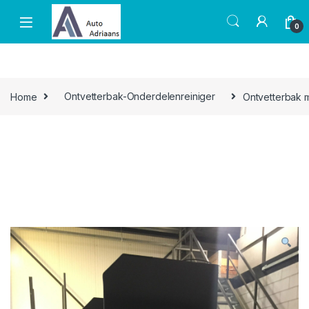
Skip to navigation
Skip to content
0
Home
Ontvetterbak-Onderdelenreiniger
Ontvetterbak m