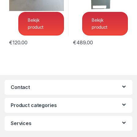
verkocht aan fietsenmakers,
50cm (breedte)
Bekijk
Bekijk
product
product
€
120.00
€
489.00
Contact
Product categories
Services