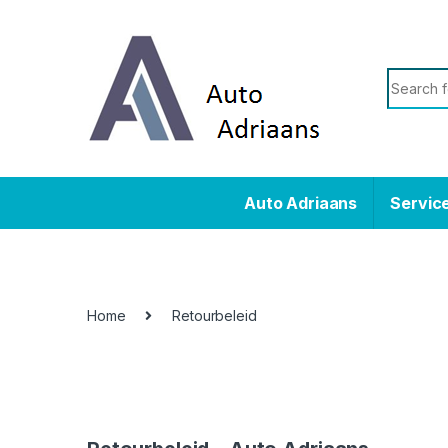
Skip to navigation
Skip to content
Search f
Auto Adriaans
Service
Home
Retourbeleid