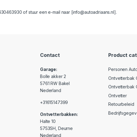
30463930 of stuur een e-mail naar [
info@autoadriaans.nl
].
Contact
Product cat
Garage:
Personen Auto
Bolle akker 2
Ontvetterbak 
5761 RW Bakel
Ontvetterbak
Nederland
Ontvetter
+31615147399
Retourbeleid
Bedrijfsgege
Ontvetterbakken:
Halte 10
5753SH, Deurne
Nederland