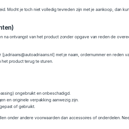
eid. Mocht je toch niet volledig tevreden zijn met je aankoop, dan
nten)
dagen na ontvangst van het product zonder opgave van reden de over
r [
j.adriaans@autoadriaans.nl
] met je naam, ordernummer en reden van
 het product terug te sturen.
oepassing) ongebruikt en onbeschadigd.
n en originele verpakking aanwezig zijn.
gepast of gebruikt.
allen onder andere voorwaarden dan accessoires of onderdelen. Nee