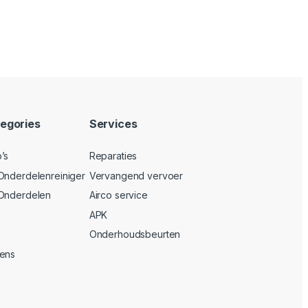
egories
Services
’s
Reparaties
Onderdelenreiniger
Vervangend vervoer
 Onderdelen
Airco service
APK
Onderhoudsbeurten
vens