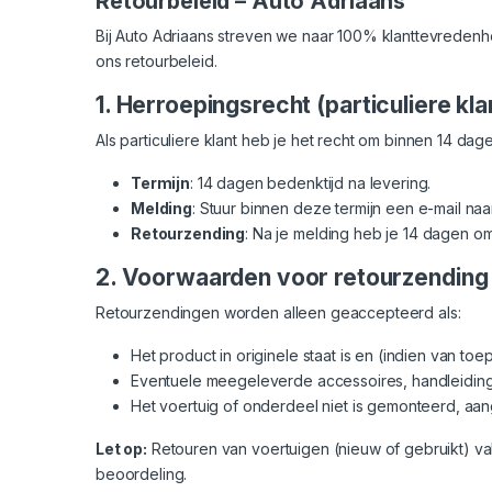
Retourbeleid – Auto Adriaans
Bij Auto Adriaans streven we naar 100% klanttevredenh
ons retourbeleid.
1. Herroepingsrecht (particuliere kla
Als particuliere klant heb je het recht om binnen 14 
Termijn
: 14 dagen bedenktijd na levering.
Melding
: Stuur binnen deze termijn een e-mail naa
Retourzending
: Na je melding heb je 14 dagen om
2. Voorwaarden voor retourzending
Retourzendingen worden alleen geaccepteerd als:
Het product in originele staat is en (indien van t
Eventuele meegeleverde accessoires, handleidinge
Het voertuig of onderdeel niet is gemonteerd, aan
Let op:
Retouren van voertuigen (nieuw of gebruikt) v
beoordeling.