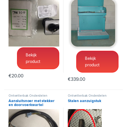
Ontvetterbak Onderdelen
Ontvetterbak Onderdelen
,
Schakelaar
Ontvetterbak-Onderdelenreiniger
Lekbak Groot
Bekijk
Bekijk
product
product
€
20.00
€
339.00
Ontvetterbak Onderdelen
Ontvetterbak Onderdelen
Aansluitsnoer met stekker
Stalen aanzuigstuk
en doorvoerkwartel