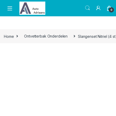
Skip to navigation
Skip to content
0
Home
Ontvetterbak Onderdelen
Slangenset Nitriel (4 