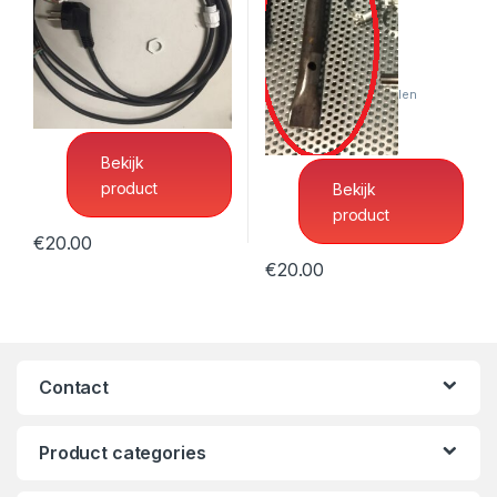
Ontvetterbak Onderdelen
Aansluitsnoer met stekker
Ontvetterbak Onderdelen
en doorvoerkwartel
Stalen aanzuigstuk
Bekijk
product
Bekijk
product
€
20.00
€
20.00
Contact
Product categories